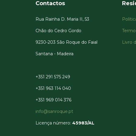
Contactos
Resi
Rua Rainha D. Maria II, 53
Políti
Chão do Cedro Gordo
Termo
9230-203 São Roque do Faial
Livro
Santana - Madeira
+351 291 575 249
+351 963 114 040
+351 969 014 376
info@sanroque.pt
Licença número:
45983/AL