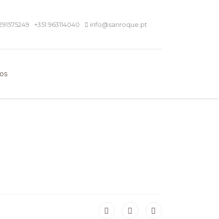
291575249
+351 963114040
info@sanroque.pt
os