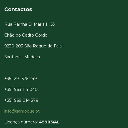
Contactos
Rua Rainha D. Maria II, 53
Chão do Cedro Gordo
9230-203 São Roque do Faial
Santana - Madeira
+351 291 575 249
+351 963 114 040
+351 969 014 376
info@sanroque.pt
Licença número:
45983/AL