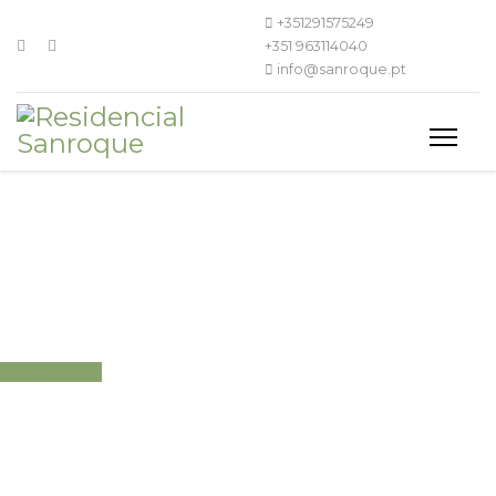
+351291575249
+351 963114040
info@sanroque.pt
O seu refúgio de
montanha na Madeira
Ver Quartos